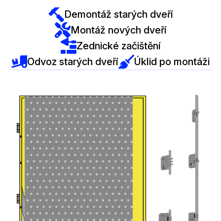
Demontáž starých dveří
Montáž nových dveří
Zednické začištění
Odvoz starých dveří
Úklid po montáži