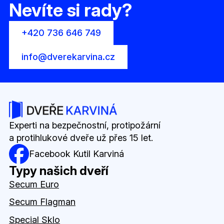
Nevíte si rady?
+420 736 646 749
info@dverekarvina.cz
Experti na bezpečnostní, protipožární
a protihlukové dveře už přes 15 let.
Facebook Kutil Karviná
Typy našich dveří
Secum Euro
Secum Flagman
Special Sklo